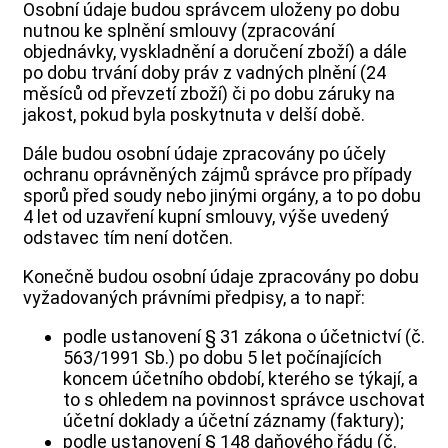
Osobní údaje budou správcem uloženy po dobu
nutnou ke splnění smlouvy (zpracování
objednávky, vyskladnění a doručení zboží) a dále
po dobu trvání doby práv z vadných plnění (24
měsíců od převzetí zboží) či po dobu záruky na
jakost, pokud byla poskytnuta v delší době.
Dále budou osobní údaje zpracovány po účely
ochranu oprávněných zájmů správce pro případy
sporů před soudy nebo jinými orgány, a to po dobu
4 let od uzavření kupní smlouvy, výše uvedený
odstavec tím není dotčen.
Konečně budou osobní údaje zpracovány po dobu
vyžadovaných právními předpisy, a to např:
podle ustanovení § 31 zákona o účetnictví (č.
563/1991 Sb.) po dobu 5 let počínajících
koncem účetního období, kterého se týkají, a
to s ohledem na povinnost správce uschovat
účetní doklady a účetní záznamy (faktury);
podle ustanovení § 148 daňového řádu (č.