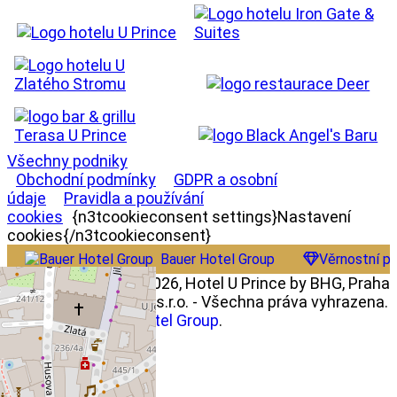
Všechny podniky
Obchodní podmínky
GDPR a osobní
údaje
Pravidla a používání
cookies
{n3tcookieconsent settings}Nastavení
cookies{/n3tcookieconsent}
Bauer Hotel Group
Věrnostní p
Copyright © 2022 - 2026, Hotel U Prince by BHG, Praha
centrum - BHG Princ s.r.o. - Všechna práva vyhrazena.
Member of
Bauer Hotel Group
.