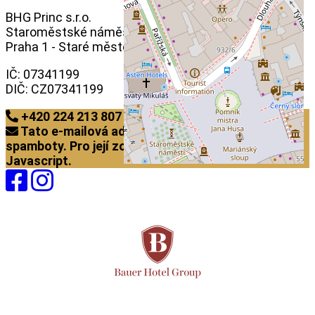
BHG Princ s.r.o.
Staroměstské náměstí 460/29,
Praha 1 - Staré město
IČ: 07341199
DIČ: CZ07341199
+420 224 213 807
Tato e-mailová adresa je chráněna před
spamboty. Pro její zobrazení musíte mít povolen
Javascript.