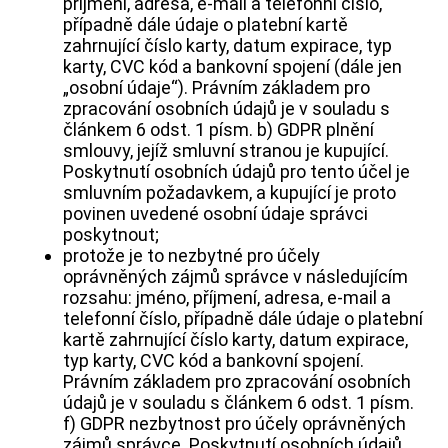
příjmení, adresa, e-mail a telefonní číslo,
případně dále údaje o platební kartě
zahrnující číslo karty, datum expirace, typ
karty, CVC kód a bankovní spojení (dále jen
„osobní údaje“). Právním základem pro
zpracování osobních údajů je v souladu s
článkem 6 odst. 1 písm. b) GDPR plnění
smlouvy, jejíž smluvní stranou je kupující.
Poskytnutí osobních údajů pro tento účel je
smluvním požadavkem, a kupující je proto
povinen uvedené osobní údaje správci
poskytnout;
protože je to nezbytné pro účely
oprávněných zájmů správce v následujícím
rozsahu: jméno, příjmení, adresa, e-mail a
telefonní číslo, případně dále údaje o platební
kartě zahrnující číslo karty, datum expirace,
typ karty, CVC kód a bankovní spojení.
Právním základem pro zpracování osobních
údajů je v souladu s článkem 6 odst. 1 písm.
f) GDPR nezbytnost pro účely oprávněných
zájmů správce. Poskytnutí osobních údajů