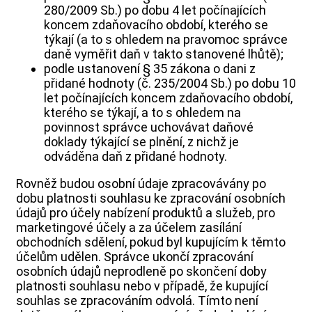
280/2009 Sb.) po dobu 4 let počínajících
koncem zdaňovacího období, kterého se
týkají (a to s ohledem na pravomoc správce
daně vyměřit daň v takto stanovené lhůtě);
podle ustanovení § 35 zákona o dani z
přidané hodnoty (č. 235/2004 Sb.) po dobu 10
let počínajících koncem zdaňovacího období,
kterého se týkají, a to s ohledem na
povinnost správce uchovávat daňové
doklady týkající se plnění, z nichž je
odváděna daň z přidané hodnoty.
Rovněž budou osobní údaje zpracovávány po
dobu platnosti souhlasu ke zpracování osobních
údajů pro účely nabízení produktů a služeb, pro
marketingové účely a za účelem zasílání
obchodních sdělení, pokud byl kupujícím k těmto
účelům udělen. Správce ukončí zpracování
osobních údajů neprodleně po skončení doby
platnosti souhlasu nebo v případě, že kupující
souhlas se zpracováním odvolá. Tímto není