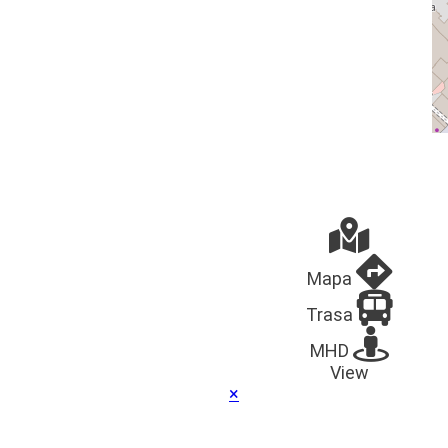
státního dozorového úřadu, jímž je Úřad pro ochranu
osobních údajů.
V případě změn těchto informací, bude tento
dokument aktualizován.
Osobní údaje a eshop
Účel zpracování osobních údajů, právní základ
zpracování osobních údajů, rozsah zpracovávaných
osobních údajů.
Osobní údaje kupujícího správce zpracovává a
Mapa
uchovává
Trasa
pro účely uzavření kupní smlouvy, její následné
plnění (zpracování objednávky, zajištění
MHD
vyskladnění a doručení zboží) a případného řešení
View
práv z vadného plnění (reklamací) v následujícím
×
rozsahu: jméno, příjmení, adresa, e-mail a
telefonní číslo, případně dále údaje o platební
kartě zahrnující číslo karty, datum expirace, typ