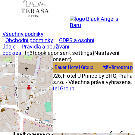
Všechny podniky
Obchodní podmínky
GDPR a osobní
údaje
Pravidla a používání
cookies
{n3tcookieconsent settings}Nastavení
cookies{/n3tcookieconsent}
Bauer Hotel Group
Věrnostní p
Copyright © 2022 - 2026, Hotel U Prince by BHG, Praha
centrum - BHG Princ s.r.o. - Všechna práva vyhrazena.
Member of
Bauer Hotel Group
.
×
×
Informace o zpracování