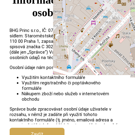
osobních údajů
BHG Princ s.r.o., IČ: 073 41 199, DIČ: CZ073 41 199, se
sídlem: Staroměstské náměstí 460/29, Staré Město,
110 00 Praha 1, zapsaná u Městského soudu v Praze,
spisová značka C 302794, jako správce osobních údajů
(dále jen „Správce“) Vás tímto informuje o zpracování
osobních údajů na těchto internetových stránkách.
Osobní údaje nám poskytnete v těchto případech:
Využitím kontaktního formuláře
Využitím registračního či poptávkového
formuláře
Nákupem zboží nebo služeb v internetovém
obchodu
Správce bude zpracovávat osobní údaje uživatele v
rozsahu, v němž je zadáte při využití tohoto
kontaktního formuláře (tj. jméno, emailová adresa a
nepovinně též telefonní číslo), a to pro účely odpovědi
na zprávu, kterou Správci prostřednictvím kontaktního
Zavřít