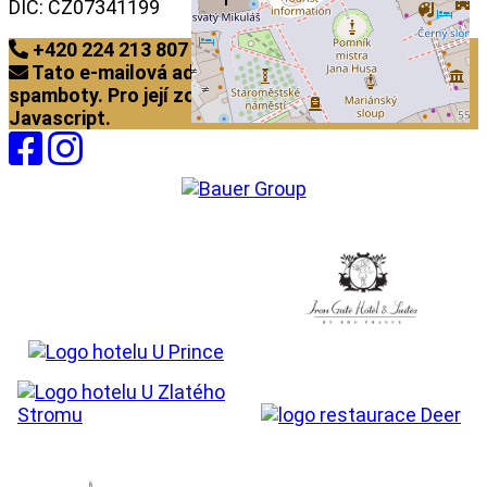
DIČ: CZ07341199
+420 224 213 807
Tato e-mailová adresa je chráněna před
spamboty. Pro její zobrazení musíte mít povolen
Javascript.