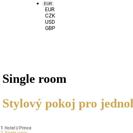
EUR
EUR
CZK
USD
GBP
Single room
Stylový pokoj pro jedno
Hotel U Prince
Single room